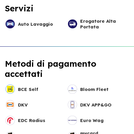
Servizi
Erogatore Alta
Auto Lavaggio
Portata
Metodi di pagamento
accettati
BCE Self
Bloom Fleet
DKV
DKV APP&GO
EDC Radius
Euro Wag
mycard