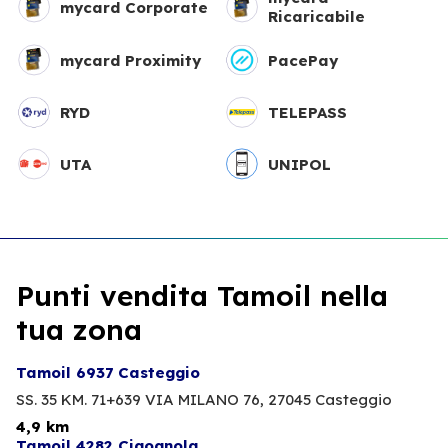
mycard Corporate
Ricaricabile
mycard Proximity
PacePay
RYD
TELEPASS
UTA
UNIPOL
Punti vendita Tamoil nella
tua zona
Tamoil 6937 Casteggio
SS. 35 KM. 71+639 VIA MILANO 76,
27045 Casteggio
4,9 km
Tamoil 4282 Cigognola