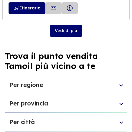
Itinerario
Vedi di più
Trova il punto vendita
Tamoil più vicino a te
Per regione
Sicilia
Per provincia
Umbria
Piemonte
Provincia di Chieti
Molise
Per città
Libero consorzio comunale di Ragusa
Toscana
Ente di decentramento regionale di