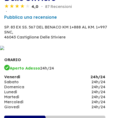
4,0
87 Recensioni
Pubblica una recensione
SP. 83 EX SS. 567 DEL BENACO KM 1+888 AL KM. 1+997
SNC,
46043 Castiglione Delle Stiviere
ORARIO
Aperto Adesso
24h/24
Venerdì
24h/24
Sabato
24h/24
Domenica
24h/24
Lunedì
24h/24
Martedì
24h/24
Mercoledì
24h/24
Giovedì
24h/24