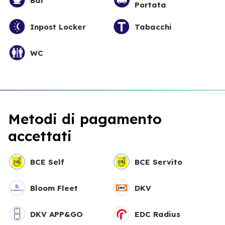
Bar
Portata
Inpost Locker
Tabacchi
WC
Metodi di pagamento
accettati
BCE Self
BCE Servito
Bloom Fleet
DKV
DKV APP&GO
EDC Radius