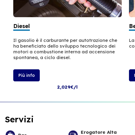
Diesel
B
Il gasolio è il carburante per autotrazione che
La
ha beneficiato dello sviluppo tecnologico dei
co
motori a combustione interna ad accensione
spontanea, a ciclo diesel.
Più info
2,029€/l
Servizi
Erogatore Alta