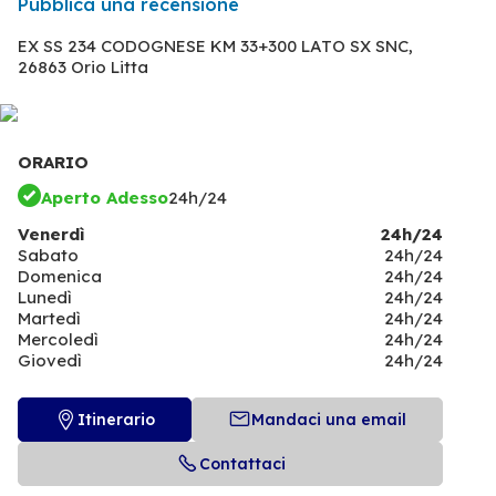
Pubblica una recensione
EX SS 234 CODOGNESE KM 33+300 LATO SX SNC,
26863 Orio Litta
ORARIO
Aperto Adesso
24h/24
Venerdì
24h/24
Sabato
24h/24
Domenica
24h/24
Lunedì
24h/24
Martedì
24h/24
Mercoledì
24h/24
Giovedì
24h/24
Itinerario
Mandaci una email
Contattaci