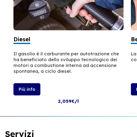
Diesel
B
Il gasolio è il carburante per autotrazione che
La
ha beneficiato dello sviluppo tecnologico dei
co
motori a combustione interna ad accensione
spontanea, a ciclo diesel.
Più info
2,059€/l
Servizi