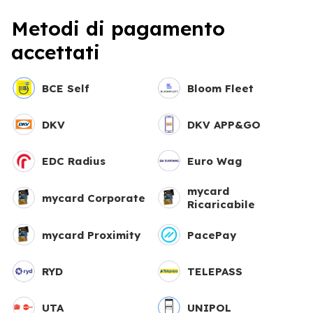
Metodi di pagamento
accettati
BCE Self
Bloom Fleet
DKV
DKV APP&GO
EDC Radius
Euro Wag
mycard
mycard Corporate
Ricaricabile
mycard Proximity
PacePay
RYD
TELEPASS
UTA
UNIPOL