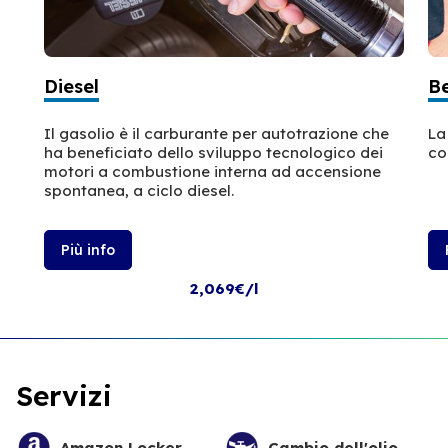
Diesel
B
Il gasolio è il carburante per autotrazione che
La
ha beneficiato dello sviluppo tecnologico dei
co
motori a combustione interna ad accensione
spontanea, a ciclo diesel.
Più info
2,069€/l
Servizi
Amazon Locker
Cambio dell'olio