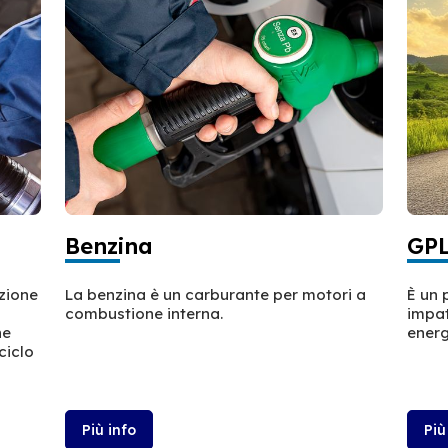
Benzina
GP
azione
La benzina è un carburante per motori a
È un 
combustione interna.
impat
ne
energ
ciclo
Più info
Più