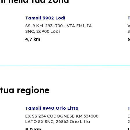
Tamoil 3902 Lodi
T
SS. 9 KM. 293+700 - VIA EMILIA
V
SNC,
26900 Lodi
S
4,7 km
6
 tua regione
Tamoil 8940 Orio Litta
T
EX SS 234 CODOGNESE KM 33+300
E
LATO SX SNC,
26863 Orio Litta
2
9,0 km
1