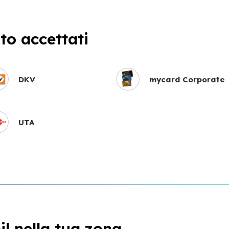
o accettati
DKV
mycard Corporate
UTA
l nella tua zona