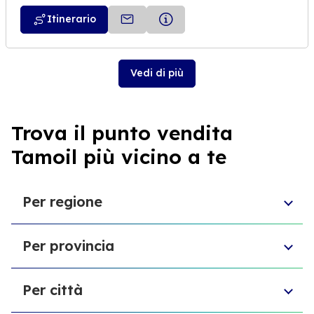
Itinerario
Vedi di più
Trova il punto vendita
Tamoil più vicino a te
Per regione
Emilia-Romagna
Per provincia
Sardegna
Puglia
Provincia di Biella
Sicilia
Per città
Provincia di Forlì-Cesena
Marche
Provincia di Macerata