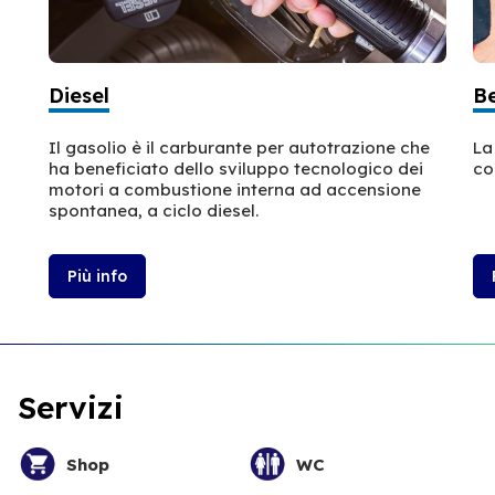
Diesel
B
Il gasolio è il carburante per autotrazione che
La
ha beneficiato dello sviluppo tecnologico dei
co
motori a combustione interna ad accensione
spontanea, a ciclo diesel.
Più info
Servizi
Shop
WC