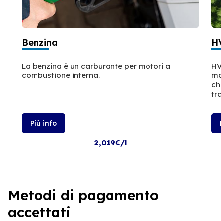
Benzina
H
La benzina è un carburante per motori a
HV
combustione interna.
ma
ch
tr
Più info
2,019€/l
Metodi di pagamento
accettati