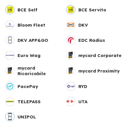
BCE Self
BCE Servito
Bloom Fleet
DKV
DKV APP&GO
EDC Radius
Euro Wag
mycard Corporate
mycard
mycard Proximity
Ricaricabile
PacePay
RYD
TELEPASS
UTA
UNIPOL