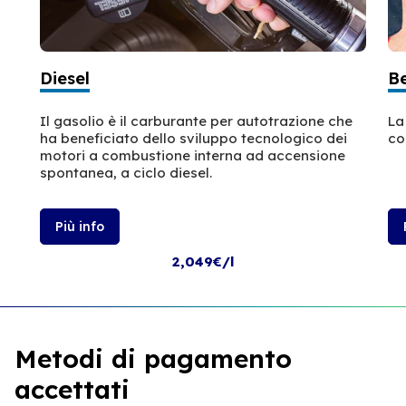
Diesel
B
Il gasolio è il carburante per autotrazione che
La
ha beneficiato dello sviluppo tecnologico dei
co
motori a combustione interna ad accensione
spontanea, a ciclo diesel.
Più info
2,049€/l
Metodi di pagamento
accettati