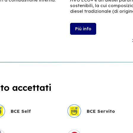
sostenibili, la cui composiz
diesel tradizionale (di origin
Più info
l
o accettati
BCE Self
BCE Servito