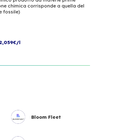
ione chimica corrisponde a quella del
e fossile)
2,059€/l
Bloom Fleet