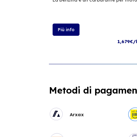
Più info
1,679€/
Metodi di pagament
Arxax