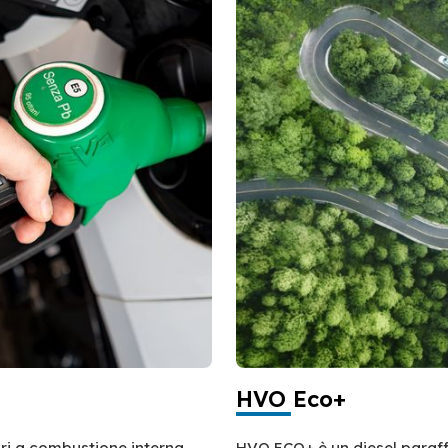
HVO Eco+
ri a combustione interna.
HVO ECO+ è un diesel paraff