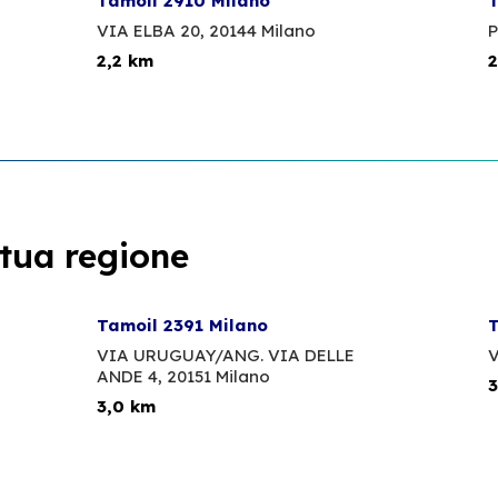
Tamoil 2910 Milano
T
VIA ELBA 20,
20144 Milano
P
2,2 km
2
 tua regione
Tamoil 2391 Milano
T
VIA URUGUAY/ANG. VIA DELLE
V
ANDE 4,
20151 Milano
3
3,0 km