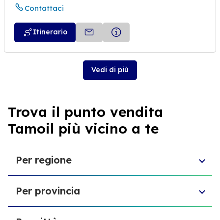
Contattaci
Itinerario
Vedi di più
Trova il punto vendita
Tamoil più vicino a te
Per regione
Toscana
Per provincia
Veneto
Abruzzo
Provincia di Chieti
Liguria