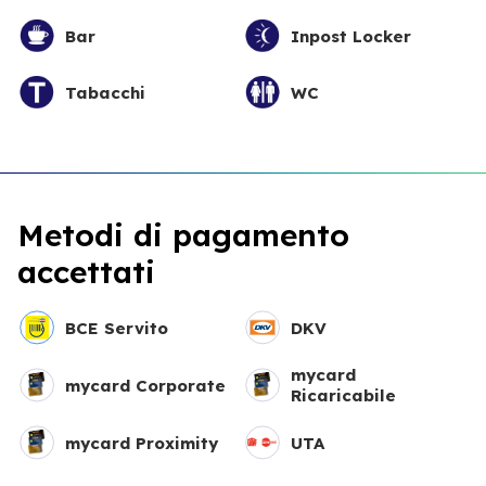
Bar
Inpost Locker
Tabacchi
WC
Metodi di pagamento
accettati
BCE Servito
DKV
mycard
mycard Corporate
Ricaricabile
mycard Proximity
UTA