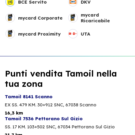
BCE Servito
DKV
mycard
mycard Corporate
Ricaricabile
mycard Proximity
UTA
Punti vendita Tamoil nella
tua zona
Tamoil 8141 Scanno
EX SS. 479 KM. 30+912 SNC,
67038 Scanno
16,3 km
Tamoil 7536 Pettorano Sul Gizio
SS. 17 KM. 103+502 SNC,
67034 Pettorano Sul Gizio
21,7 km