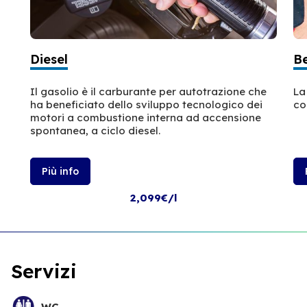
Diesel
B
Il gasolio è il carburante per autotrazione che
La
ha beneficiato dello sviluppo tecnologico dei
co
motori a combustione interna ad accensione
spontanea, a ciclo diesel.
Più info
2,099€/l
Servizi
WC