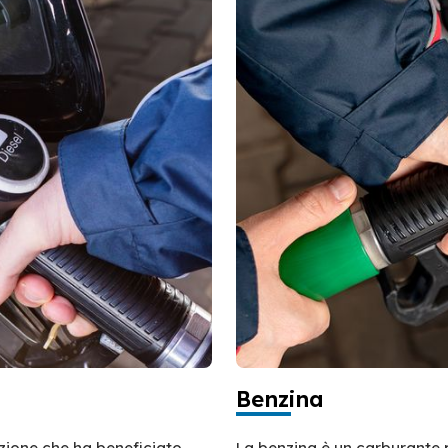
Benzina
azione che ha beneficiato
La benzina è un carburante 