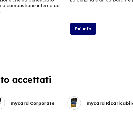
ri a combustione interna ad
.
Più info
o accettati
mycard Corporate
mycard Ricaricabil