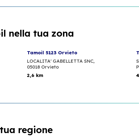
l nella tua zona
Tamoil 5123 Orvieto
T
LOCALITA' GABELLETTA SNC,
S
05018 Orvieto
P
2,6 km
4
 tua regione