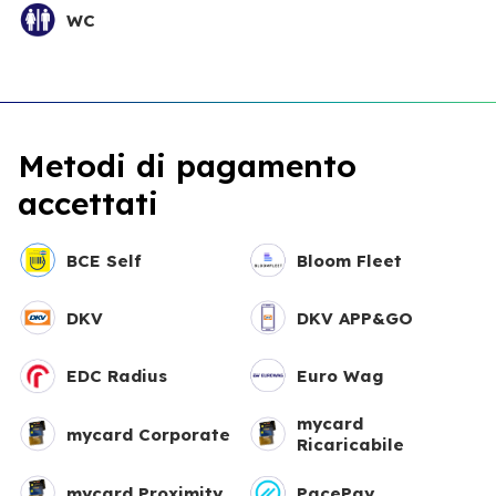
WC
Metodi di pagamento
accettati
BCE Self
Bloom Fleet
DKV
DKV APP&GO
EDC Radius
Euro Wag
mycard
mycard Corporate
Ricaricabile
mycard Proximity
PacePay