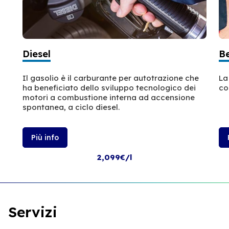
Diesel
B
Il gasolio è il carburante per autotrazione che
La
ha beneficiato dello sviluppo tecnologico dei
co
motori a combustione interna ad accensione
spontanea, a ciclo diesel.
Più info
2,099€/l
Servizi