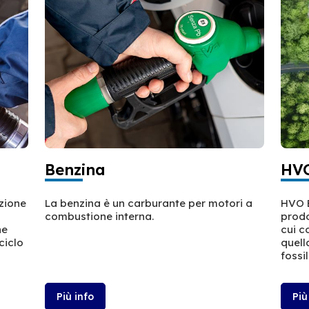
Benzina
HVO
azione
La benzina è un carburante per motori a
HVO E
combustione interna.
prodo
ne
cui c
ciclo
quell
fossil
Più info
Più