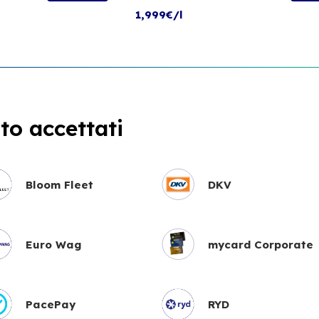
1,999€/l
o accettati
Bloom Fleet
DKV
Euro Wag
mycard Corporate
PacePay
RYD