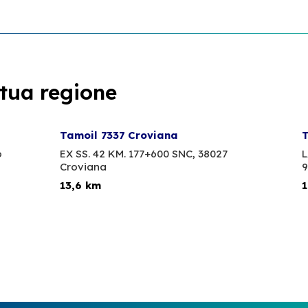
 tua regione
Tamoil 7337 Croviana
T
o
EX SS. 42 KM. 177+600 SNC,
38027
L
Croviana
9
13,6 km
1