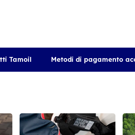
tti Tamoil
Metodi di pagamento acc