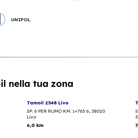
UNIPOL
l nella tua zona
Tamoil 2348 Livo
T
SP. 6 PER RUMO KM. 1+765 6,
38020
S
Livo
3
6,0 km
7