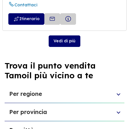
Contattaci
Itinerario
Vedi di più
Trova il punto vendita
Tamoil più vicino a te
Per regione
Toscana
Per provincia
Veneto
Abruzzo
Provincia di Chieti
Liguria