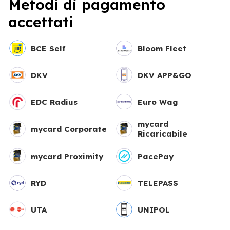
Metodi di pagamento
accettati
BCE Self
Bloom Fleet
DKV
DKV APP&GO
EDC Radius
Euro Wag
mycard
mycard Corporate
Ricaricabile
mycard Proximity
PacePay
RYD
TELEPASS
UTA
UNIPOL