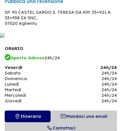
Pubblica una recensione
SP. 90 CASTEL SARDO S. TERESA DA KM. 33+921 A
33+958 SX SNC,
07020 Aglientu
ORARIO
Aperto Adesso
24h/24
Venerdì
24h/24
Sabato
24h/24
Domenica
24h/24
Lunedì
24h/24
Martedì
24h/24
Mercoledì
24h/24
Giovedì
24h/24
Itinerario
Mandaci una email
Contattaci