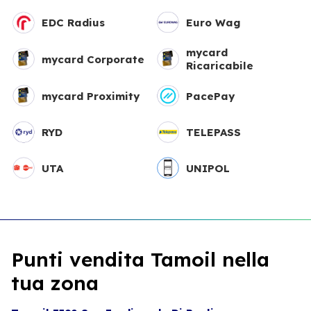
EDC Radius
Euro Wag
mycard
mycard Corporate
Ricaricabile
mycard Proximity
PacePay
RYD
TELEPASS
UTA
UNIPOL
Punti vendita Tamoil nella
tua zona