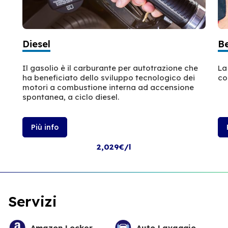
Diesel
B
Il gasolio è il carburante per autotrazione che
La
ha beneficiato dello sviluppo tecnologico dei
co
motori a combustione interna ad accensione
spontanea, a ciclo diesel.
Più info
2,029€/l
Servizi
Amazon Locker
Auto Lavaggio