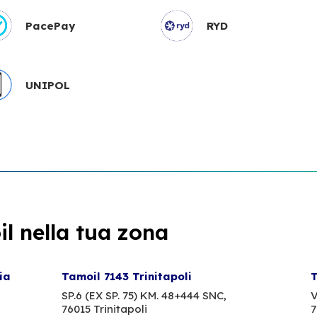
PacePay
RYD
UNIPOL
l nella tua zona
ia
Tamoil 7143 Trinitapoli
T
SP.6 (EX SP. 75) KM. 48+444 SNC,
V
76015 Trinitapoli
7