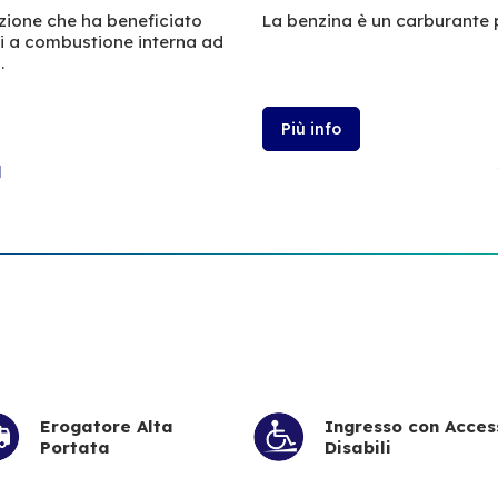
azione che ha beneficiato
La benzina è un carburante 
ri a combustione interna ad
.
Più info
l
Erogatore Alta
Ingresso con Acces
Portata
Disabili