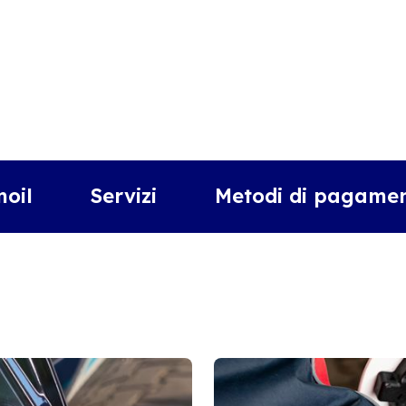
moil
Servizi
Metodi di pagamen