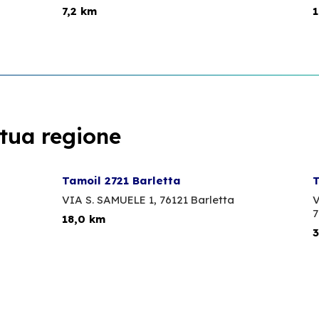
7,2 km
1
 tua regione
Tamoil 2721 Barletta
T
VIA S. SAMUELE 1,
76121 Barletta
V
7
18,0 km
3