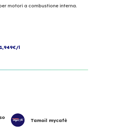
per motori a combustione interna.
1,949€/l
so
Tamoil mycafè