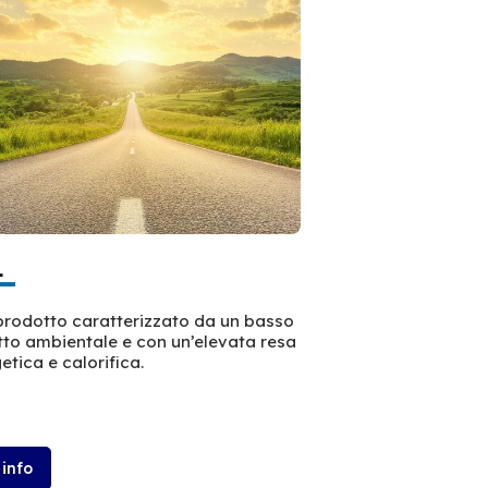
L
HVO Eco+
prodotto caratterizzato da un basso
HVO ECO+ è un diese
to ambientale e con un’elevata resa
prodotto da materie 
etica e calorifica.
cui composizione c
quella del diesel tra
fossile)
 info
Più info