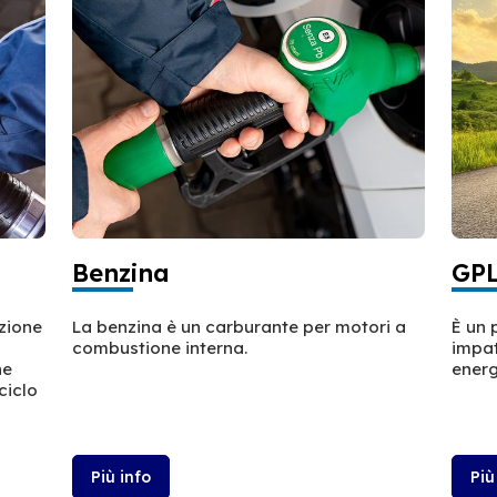
Benzina
GP
azione
La benzina è un carburante per motori a
È un 
combustione interna.
impat
ne
energ
ciclo
Più info
Più