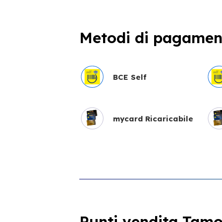
Metodi di pagament
BCE Self
mycard Ricaricabile
Punti vendita Tamoi