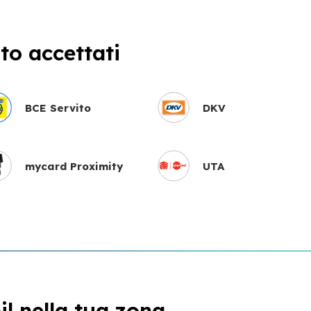
o accettati
BCE Servito
DKV
mycard Proximity
UTA
l nella tua zona