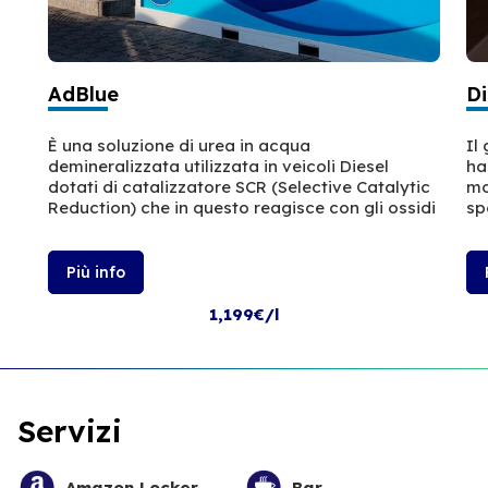
AdBlue
Di
È una soluzione di urea in acqua
Il
demineralizzata utilizzata in veicoli Diesel
ha
dotati di catalizzatore SCR (Selective Catalytic
mo
Reduction) che in questo reagisce con gli ossidi
sp
Più info
1,199€/l
Servizi
Amazon Locker
Bar