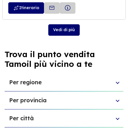
Itinerario
Vedi di più
Trova il punto vendita
Tamoil più vicino a te
Per regione
Sicilia
Per provincia
Umbria
Piemonte
Provincia di Chieti
Molise
Per città
Libero consorzio comunale di Ragusa
Toscana
Ente di decentramento regionale di