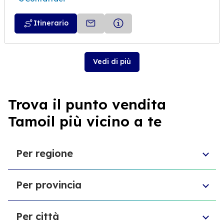
Itinerario
Vedi di più
Trova il punto vendita
Tamoil più vicino a te
Per regione
Emilia-Romagna
Per provincia
Sardegna
Puglia
Provincia di Biella
Sicilia
Per città
Provincia di Forlì-Cesena
Marche