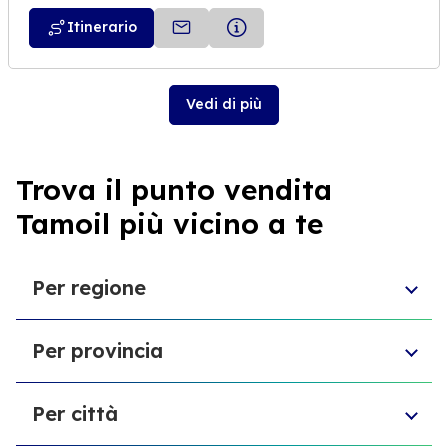
Itinerario
Vedi di più
Trova il punto vendita
Tamoil più vicino a te
Per regione
Molise
Per provincia
Veneto
Abruzzo
Città Metropolitana di Torino
Friuli-Venezia Giulia
Per città
Libero consorzio comunale di Ragusa
Sardegna
Provincia di Vicenza