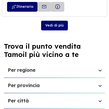
Itinerario
Vedi di più
Trova il punto vendita
Tamoil più vicino a te
Per regione
Emilia-Romagna
Per provincia
Sardegna
Puglia
Provincia di Biella
Sicilia
Per città
Provincia di Forlì-Cesena
Marche
Provincia di Macerata