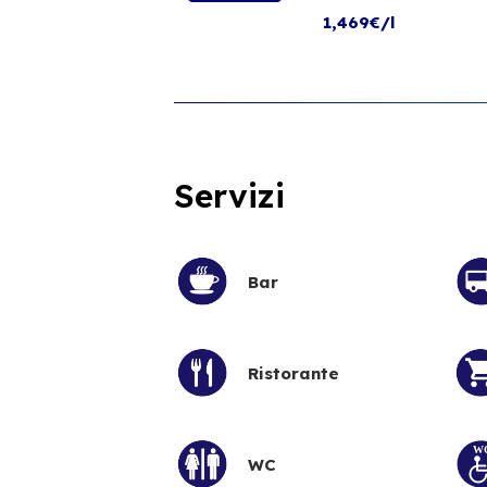
1,469€/l
Servizi
Bar
Ristorante
WC