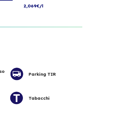
2,069€/l
2,
so
Parking TIR
Tabacchi