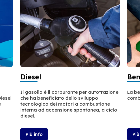
Diesel
Ben
Il gasolio è il carburante per autotrazione
La be
Diesel
che ha beneficiato dello sviluppo
combu
e
tecnologico dei motori a combustione
interna ad accensione spontanea, a ciclo
diesel.
Più info
Più