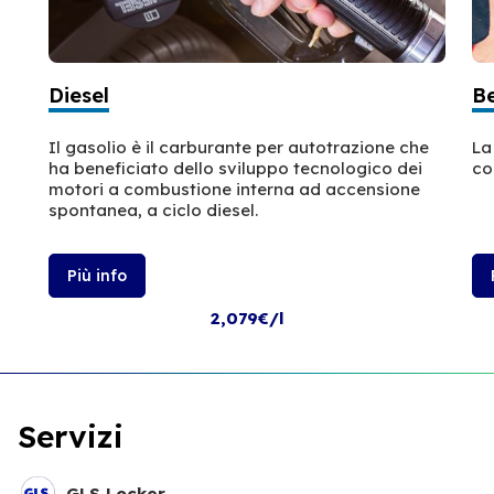
Diesel
B
Il gasolio è il carburante per autotrazione che
La
ha beneficiato dello sviluppo tecnologico dei
co
motori a combustione interna ad accensione
spontanea, a ciclo diesel.
Più info
2,079€/l
Servizi
GLS Locker