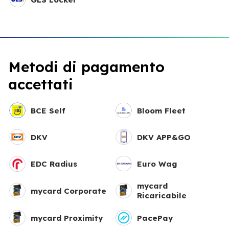
Metodi di pagamento
accettati
BCE Self
Bloom Fleet
DKV
DKV APP&GO
EDC Radius
Euro Wag
mycard
mycard Corporate
Ricaricabile
mycard Proximity
PacePay