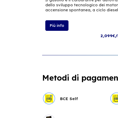
dello sviluppo tecnologico dei moto
accensione spontanea, a ciclo diesel
Più info
2,099€/
Metodi di pagament
BCE Self