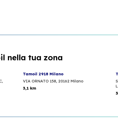
l nella tua zona
Tamoil 2918 Milano
T
C,
VIA ORNATO 158,
20162 Milano
S
L
3,1 km
3