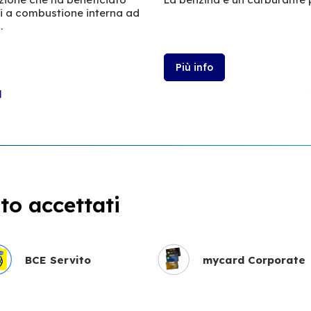
ri a combustione interna ad
.
Più info
l
o accettati
BCE Servito
mycard Corporate