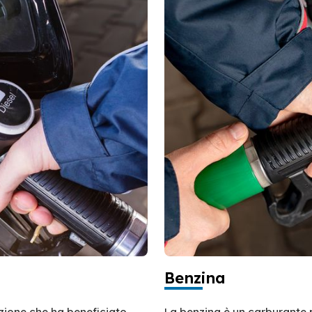
Benzina
azione che ha beneficiato
La benzina è un carburante 