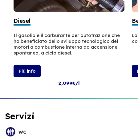
Diesel
B
Il gasolio è il carburante per autotrazione che
La
ha beneficiato dello sviluppo tecnologico dei
co
motori a combustione interna ad accensione
spontanea, a ciclo diesel.
Più info
2,099€/l
Servizi
WC