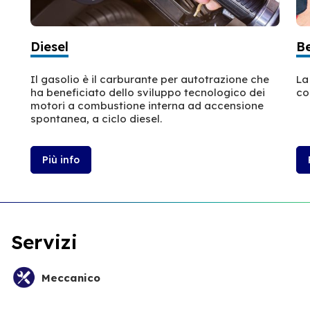
Diesel
B
Il gasolio è il carburante per autotrazione che
La
ha beneficiato dello sviluppo tecnologico dei
co
motori a combustione interna ad accensione
spontanea, a ciclo diesel.
Più info
Servizi
Meccanico