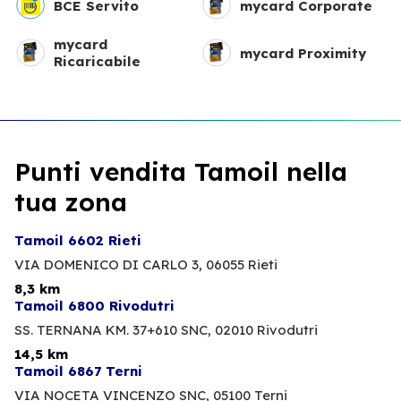
BCE Servito
mycard Corporate
mycard
mycard Proximity
Ricaricabile
Punti vendita Tamoil nella
tua zona
Tamoil 6602 Rieti
VIA DOMENICO DI CARLO 3,
06055 Rieti
8,3 km
Tamoil 6800 Rivodutri
SS. TERNANA KM. 37+610 SNC,
02010 Rivodutri
14,5 km
Tamoil 6867 Terni
VIA NOCETA VINCENZO SNC,
05100 Terni