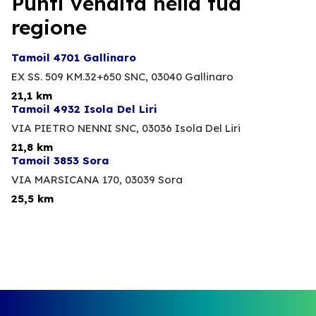
Punti vendita nella tua
regione
Tamoil 4701 Gallinaro
EX SS. 509 KM.32+650 SNC,
03040 Gallinaro
21,1 km
Tamoil 4932 Isola Del Liri
VIA PIETRO NENNI SNC,
03036 Isola Del Liri
21,8 km
Tamoil 3853 Sora
VIA MARSICANA 170,
03039 Sora
25,5 km