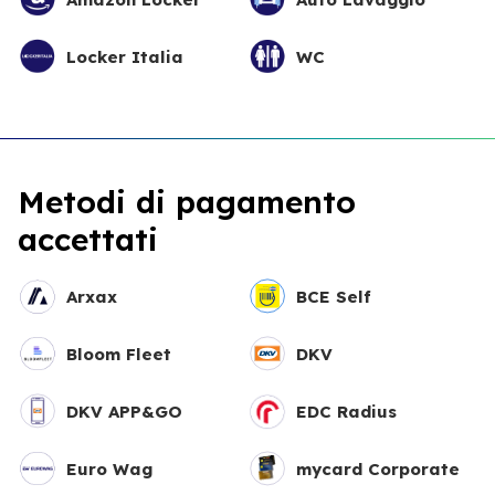
Locker Italia
WC
Metodi di pagamento
accettati
Arxax
BCE Self
Bloom Fleet
DKV
DKV APP&GO
EDC Radius
Euro Wag
mycard Corporate