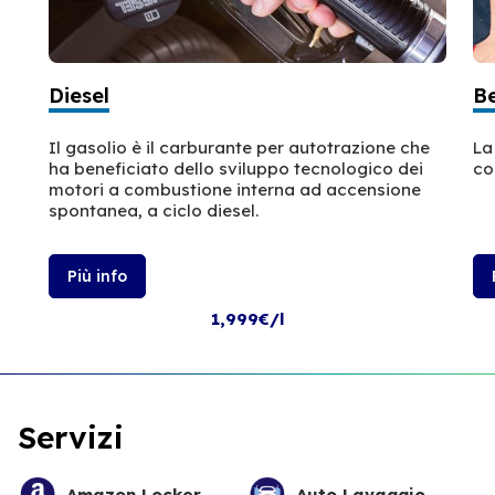
Diesel
B
Il gasolio è il carburante per autotrazione che
La
ha beneficiato dello sviluppo tecnologico dei
co
motori a combustione interna ad accensione
spontanea, a ciclo diesel.
Più info
1,999€/l
Servizi
Amazon Locker
Auto Lavaggio