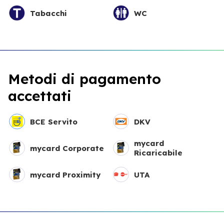
Tabacchi
WC
Metodi di pagamento
accettati
BCE Servito
DKV
mycard
mycard Corporate
Ricaricabile
mycard Proximity
UTA