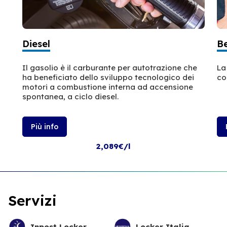
Diesel
B
Il gasolio è il carburante per autotrazione che
La
ha beneficiato dello sviluppo tecnologico dei
co
motori a combustione interna ad accensione
spontanea, a ciclo diesel.
Più info
2,089€/l
Servizi
Inpost Locker
Locker Italia