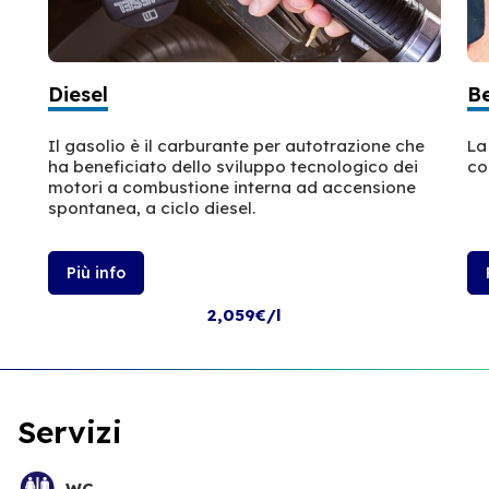
Diesel
B
Il gasolio è il carburante per autotrazione che
La
ha beneficiato dello sviluppo tecnologico dei
co
motori a combustione interna ad accensione
spontanea, a ciclo diesel.
Più info
2,059€/l
Servizi
WC