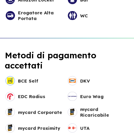
Erogatore Alta
WC
Portata
Metodi di pagamento
accettati
BCE Self
DKV
EDC Radius
Euro Wag
mycard
mycard Corporate
Ricaricabile
mycard Proximity
UTA