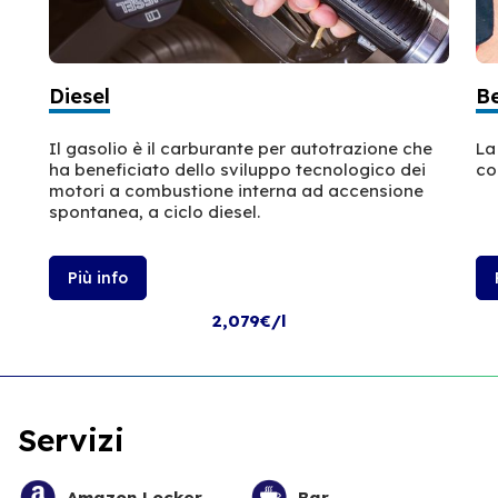
Diesel
B
Il gasolio è il carburante per autotrazione che
La
ha beneficiato dello sviluppo tecnologico dei
co
motori a combustione interna ad accensione
spontanea, a ciclo diesel.
Più info
2,079€/l
Servizi
Amazon Locker
Bar