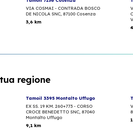
Tamoil 7156 Cosenza
T
VIA COSMAI - CONTRADA BOSCO
V
DE NICOLA SNC,
87100 Cosenza
C
V
3,6 km
4
 tua regione
Tamoil 3395 Montalto Uffugo
T
EX SS. 19 KM. 260+773 - CORSO
V
CROCE BENEDETTO SNC,
87040
8
Montalto Uffugo
1
9,1 km