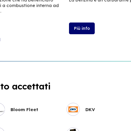
ri a combustione interna ad
.
Più info
l
o accettati
Bloom Fleet
DKV