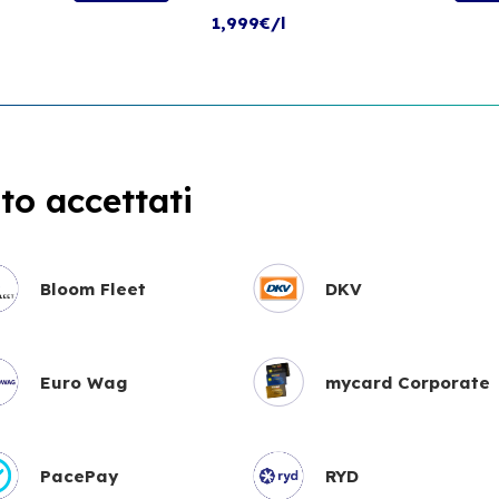
1,999€/l
o accettati
Bloom Fleet
DKV
Euro Wag
mycard Corporate
PacePay
RYD