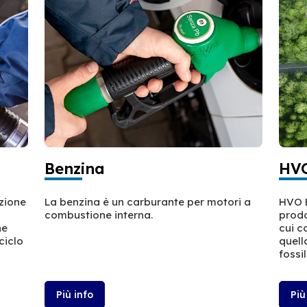
Benzina
HVO
azione
La benzina è un carburante per motori a
HVO E
combustione interna.
prodo
ne
cui c
ciclo
quell
fossil
Più info
Più