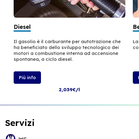
Diesel
B
Il gasolio è il carburante per autotrazione che
La
ha beneficiato dello sviluppo tecnologico dei
co
motori a combustione interna ad accensione
spontanea, a ciclo diesel.
Più info
2,039€/l
Servizi
WC