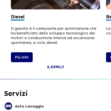
Diesel
B
Il gasolio è il carburante per autotrazione che
La
ha beneficiato dello sviluppo tecnologico dei
co
motori a combustione interna ad accensione
spontanea, a ciclo diesel.
Più info
2,039€/l
Servizi
Auto Lavaggio