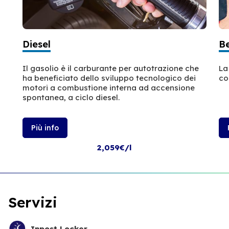
Diesel
B
Il gasolio è il carburante per autotrazione che
La
ha beneficiato dello sviluppo tecnologico dei
co
motori a combustione interna ad accensione
spontanea, a ciclo diesel.
Più info
2,059€/l
Servizi
Inpost Locker