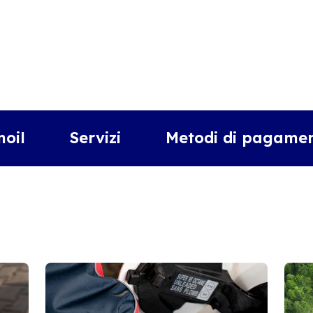
moil
Servizi
Metodi di pagamen