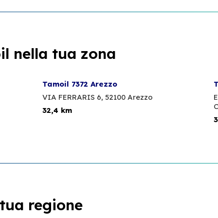
l nella tua zona
Tamoil 7372 Arezzo
T
VIA FERRARIS 6,
52100 Arezzo
E
C
32,4 km
3
 tua regione