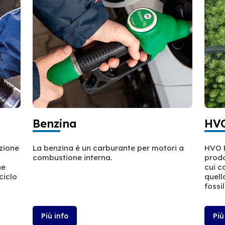
Benzina
HVO
azione
La benzina è un carburante per motori a
HVO E
combustione interna.
prodo
ne
cui c
ciclo
quell
fossil
Più info
Più