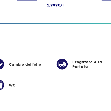
1,999€/l
Erogatore Alta
Cambio dell'olio
Portata
WC