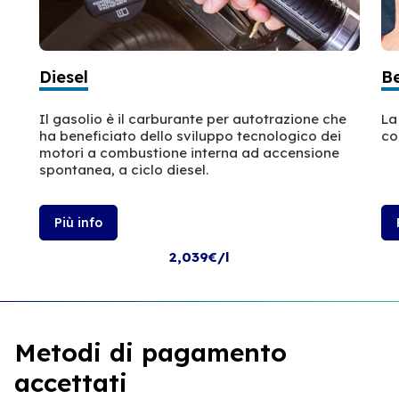
Diesel
B
Il gasolio è il carburante per autotrazione che
La
ha beneficiato dello sviluppo tecnologico dei
co
motori a combustione interna ad accensione
spontanea, a ciclo diesel.
Più info
2,039€/l
Metodi di pagamento
accettati